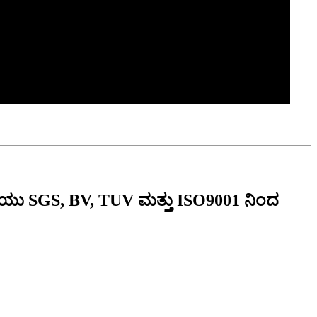
ಖಾನೆಯು SGS, BV, TUV ಮತ್ತು ISO9001 ನಿಂದ