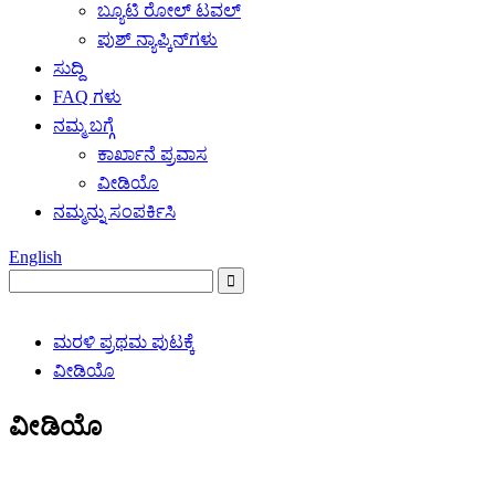
ಬ್ಯೂಟಿ ರೋಲ್ ಟವಲ್
ಪುಶ್ ನ್ಯಾಪ್ಕಿನ್‌ಗಳು
ಸುದ್ದಿ
FAQ ಗಳು
ನಮ್ಮ ಬಗ್ಗೆ
ಕಾರ್ಖಾನೆ ಪ್ರವಾಸ
ವೀಡಿಯೊ
ನಮ್ಮನ್ನು ಸಂಪರ್ಕಿಸಿ
English
ಮರಳಿ ಪ್ರಥಮ ಪುಟಕ್ಕೆ
ವೀಡಿಯೊ
ವೀಡಿಯೊ